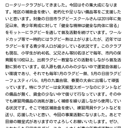
ロータリークラブがしてきました。今回はその集大成になりま
す。地区の補助金を使い、老朽化や足りない備品等をご支援した
いと思います。対象の日田市ラグビースクールさんは2019年に発
足以来、青少年育成に対して「健全な精神は健全な肉体に宿る」
をモットーにラグビーを通して普及活動を続けています。ワール
ドカップ等で一時的にはラグビー熱は上がりましたが、近年では
ラグビーをする青少年人口が減少している状況です。このクラブ
も現在、小学生が約40名、父兄さん等50名ほどで毎年、市内の保
育園を10校以上、出前ラグビー教室などの活動をしながら普及活
動に努めています。収入源も個人のみの少ない中で運営自体厳し
い環境であり、それでも毎年1月のラグビー祭、5月の日田ラグビ
ーフェスティバル、8月の九重合宿、春夏の大会に出場して頑張
っています。特にラグビーは全天候型スポーツなのにテントなど
の備品が無く、資金の少ない中で借りて行なっています。その中
でも練習用備品の消耗が激しく補修を繰り返しながら使用してい
る状況です。そこで地区補助金を使い、練習用具やテントなどを
送り、応援したいと思い、今回の事業活動になりました。あとで
目録の贈呈式がありますのでよろしくお願いいたします。ぜひ、