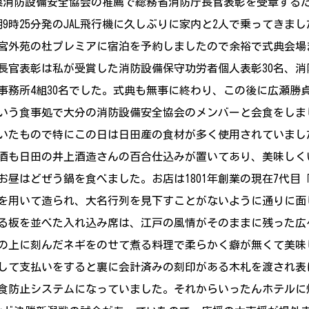
分県消防設備安全協会の推薦で総務省消防庁長官表彰を受章する
9時25分発のJAL飛行機に久しぶりに家内と2人で乗ってきま
宮外苑の杜プレミアに宿泊を予約しましたので余裕で式典会場
長官表彰は私が受賞した消防設備保守功労者個人表彰30名、消
事務所4組30名でした。式典も無事に終わり、この後に広瀬勝
いう食事処で大分の消防設備安全協会のメンバーと会食をしま
いたもので特にこの日は日田産の食材が多く使用されていまし
んお酒も日田の井上酒造さんの百合仕込みが置いてあり、美味し
昼はどぜう鍋を食べました。お店は1801年創業の現在7代目「
を用いて造られ、大名行列を見下すことがないように通りに面
る板を並べた入れ込み席は、江戸の風情がそのままに残った広
の上に刻んだネギをのせて煮る料理で柔らかく癖が無くて美味
して支払いをすると裏に会計済みの刻印がある木札を渡され表
食防止システムになっていました。それからいったんホテルに帰っ