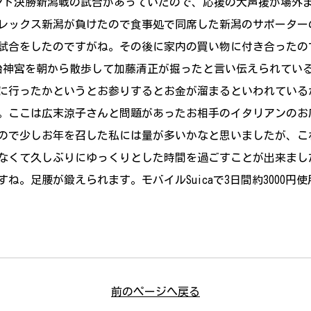
ウンド決勝新潟戦の試合があっていたので、応援の大声援が場外
レックス新潟が負けたので食事処で同席した新潟のサポーター
試合をしたのですがね。その後に家内の買い物に付き合ったの
治神宮を朝から散歩して加藤清正が掘ったと言い伝えられてい
に行ったかというとお参りするとお金が溜まるといわれている
。ここは広末涼子さんと問題があったお相手のイタリアンのお
ので少しお年を召した私には量が多いかなと思いましたが、こ
なくて久しぶりにゆっくりとした時間を過ごすことが出来ました。
ね。足腰が鍛えられます。モバイルSuicaで3日間約3000
前のページへ戻る