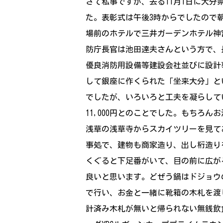
さて私事ですが、去る11月1日に大
た。表彰式は午後3時からでしたので朝
場前のホテルで三井ガーデンホテル神
防庁長官は池田達夫さんという方で、
優良消防用設備等建設会社並びに設計
して銀座に作くられた「坐来大分」と
でしたが、いろいろと工夫を凝らして
11,000円とのことでした。もちろ
浅草の浅草寺からスカイツリーを見てお
事処で、建物も商家造り、出し桁造り
くぐると下足番がいて、目の前に広が
良いと思います。どぜう鍋はドジョウ
で行い、お金と一緒に靴箱の木札を渡
計済み木札が無いと帰られない無銭飲