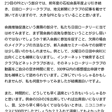
2つ目のPRという部分では、前年度の石松会長年度より引き続
き、日田ロータリークラブは、地元新聞にクラブの記事を載せて
頂いておりますので、大きなPRとなっていることと思います。
会員増強促進という責務の部分で、私たち日田ロータリーに当て
はめてみますと、まず現会員の活発な参加ということが少し弱い
のではないでしょうか？新入会員に参加を促すこと、欠席の場合
のメイクアップの方法などが、新入会員セミナーのみでの説明で
は少し弱いのかもしれません。例として、火曜日の日田中央RCに
出向くことも補填になりますし、インターネットで検索するとE
クラブなどネットクラブがあり、そのネットロータリークラブの
動画をご自分の空き時間に見て、300字以内の感想提出申請で参
加も補填として認められています。ご存じでいらっしゃるかもし
れませんが、私も何度かやってみましたが結構面白いですよ。
また、時間的に、どうしても早く退席という方もいらっしゃるか
と思います。例会の3分の2を出席していれば出席扱いになります
し、昔、父から早く帰らなくてはならないときは、ニコニコボッ
クスに500円でしたでしょうか？？入れて退席してもよかったな