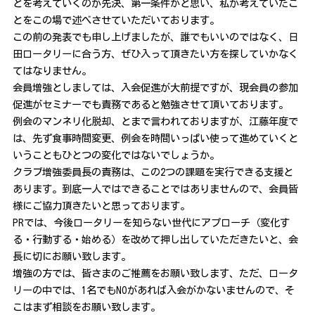
とを考えていくのが先決、第一条件かと思い、私が考えていたこ
とをこの場で述べさせていただいております。
この前の発表でも申し上げましたが、誰でもいいのではなく、日
田ロータリーに合う方、ぜひ入って頂きたい方を探していかなく
てはなりません。
会員増強としましては、入会促進が大前提ですが、現会員の参加
促進がセミナーでも責務であると勉強させて頂いております。
例会のマンネリ化脱却、とまで言われておりますが、江藤年度で
は、先ず食事時間変更、例会を時間いっぱい使って進めていくと
いうこともひとつの変化ではないでしょうか。
クラブ増強委員長の責務は、この2つの課題を実行できる支援と
あります。到底一人ではできることではありませんので、会員皆
様にご協力頂きたいと思っております。
PRでは、今後ロータリーを知らない世代にアプローチ（変化す
る・行動する・始める）を改めて押し出していただきたいと、会
長に切にお願い致します。
増強の方では、皆さまのご推薦をお願い致します、ただ、ロータ
リーの中では、1名でもNOがあれば入会がかないませんので、そ
こはまず相談をお願い致します。