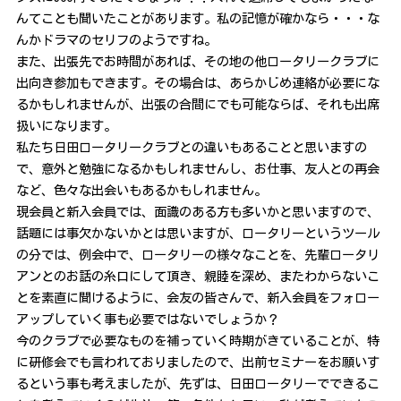
んてことも聞いたことがあります。私の記憶が確かなら・・・な
んかドラマのセリフのようですね。
また、出張先でお時間があれば、その地の他ロータリークラブに
出向き参加もできます。その場合は、あらかじめ連絡が必要にな
るかもしれませんが、出張の合間にでも可能ならば、それも出席
扱いになります。
私たち日田ロータリークラブとの違いもあることと思いますの
で、意外と勉強になるかもしれませんし、お仕事、友人との再会
など、色々な出会いもあるかもしれません。
現会員と新入会員では、面識のある方も多いかと思いますので、
話題には事欠かないかとは思いますが、ロータリーというツール
の分では、例会中で、ロータリーの様々なことを、先輩ロータリ
アンとのお話の糸口にして頂き、親睦を深め、またわからないこ
とを素直に聞けるように、会友の皆さんで、新入会員をフォロー
アップしていく事も必要ではないでしょうか？
今のクラブで必要なものを補っていく時期がきていることが、特
に研修会でも言われておりましたので、出前セミナーをお願いす
るという事も考えましたが、先ずは、日田ロータリーでできるこ