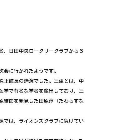
名、日田中央ロータリークラブから６
２次会に行かれたようです。
純正館長の講演でした。三津とは、中
医学で有名な学者を輩出しており、三
原結節を発見した田原淳（たわらすな
誘では、ライオンズクラブに負けてい