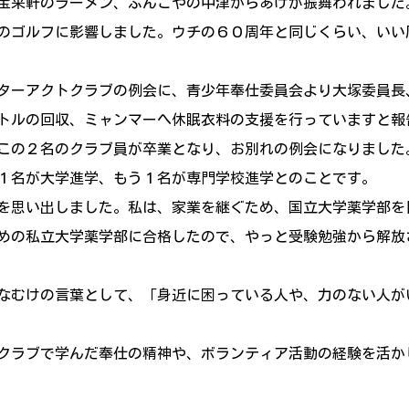
宝来軒のラーメン、ぶんごやの中津からあげが振舞われました
のゴルフに影響しました。ウチの６０周年と同じくらい、い
ターアクトクラブの例会に、青少年奉仕委員会より大塚委員長
トルの回収、ミャンマーへ休眠衣料の支援を行っていますと報
この２名のクラブ員が卒業となり、お別れの例会になりました
１名が大学進学、もう１名が専門学校進学とのことです。
を思い出しました。私は、家業を継ぐため、国立大学薬学部を
めの私立大学薬学部に合格したので、やっと受験勉強から解放
なむけの言葉として、「身近に困っている人や、力のない人が
。
クラブで学んだ奉仕の精神や、ボランティア活動の経験を活か