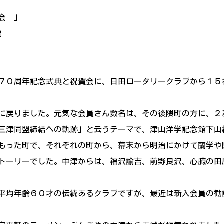
例会 」
門
７０周年記念式典と祝賀会に、日田ロータリークラブから１５
に戻りました。元気な会員さん数名は、その後隈町の方に、
三津同盟締結への軌跡」と云うテーマで、津山洋学記念館下山
もった町で、それぞれの町から、幕末から明治にかけて蘭学や
トーリーでした。中津からは、福沢諭吉、前野良沢、心臓の田
平均年齢６０才の伝統あるクラブですが、最近は新入会員の勧