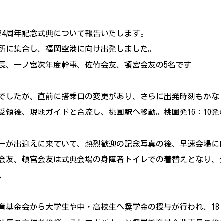
24周年記念式典について報告いたします。
議所に集合し、福岡空港に向け出発しました。
、一ノ宮次年度幹事、佐竹会友、頓宮会友の5名です
定でしたが、直前に搭乗口の変更があり、さらに出発時刻もか
受領後、現地ガイドと合流し、桃園駅へ移動。桃園発16：10
ーが出迎えに来ていて、熱烈歓迎の記念写真の後、早速会場に
会友、頓宮会友は式典会場の身障者トイレでの着替えとなり、
。
育基金会から大学生や中・高校生へ奨学金の授与が行われ、18