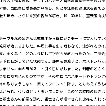
社長の主催者挨拶、そしてガバナーと奨学教育基金董事長の挨
幹事、国際奉仕委員長が登壇し、何とか無事に調印式を終える
会を頂き、さらに来賓の祝辞が続き、19：30頃に、嘉義玉山
テーブル席の皆さんは式典中から既に宴会モードに突入してい
乾杯が始まりました。料理に手を出す暇もなく、注がれるウイ
憶が全くなく、どのようにして祝賀会が終わったのか、二次会
ッドに転がっていた状態です。部屋を見渡すと、ボストンバッ
りません。血の気がスート引く思いがしました。到着のどさく
会場に持ち込んだのですが、その中にはパスポートやトランク
絡の取りようもなく、慌ててフロントに降り、とりあえずうち
ばかられ、少し待とうと思いましたが、この間の時間の長さは
と頓宮さんの部屋を訪ね、頓宮さんが橋本さんに連絡を入れて