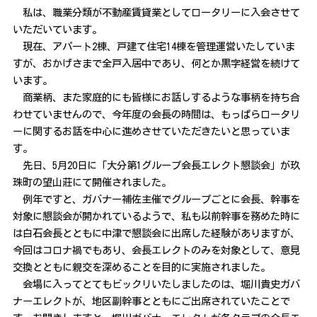
私は、職業分類が不動産賃貸業としてロータリーに入会させて
いただいています。
現在、アパート2棟、戸建て住宅14棟を管理運営いたしていま
すが、おかげさまで全戸入居中であり、何とか黒字経営を続けて
います。
商業柄、また家庭的にも皆様にお話しするような事柄を持ち合
わせていませんので、今年度の会長の時間は、もっぱらロータリ
ーに関するお話を中心に進めさせていただきたいと思っていま
す。
先日、5月20日に「大分第1グループ会長エレクト懇談会」が玖
珠町の望山莊にて開催されました。
例年ですと、ガバナー補佐主催でグループごとに会長、幹事を
対象に懇談会が開かれているようで、私も以前幹事を務めた時に
は白石会長とともに中津で懇談会に出席した経験がありますが、
今回はコロナ禍でもあり、会長エレクトのみを対象として、意見
交換とともに親交を深めることを目的に実施されました。
会場に入ってとてもビックリいたしましたのは、堀川貴史ガバ
ナーエレクトが、地区副幹事とともにご出席されていたことで