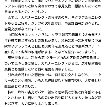
す。お聞きしますと、堀川ガバナーエレクトが各クラブの会長エ
レクトの皆さんと膝を突き合わせて意見交換、懇談をしたいとの
意向であるとのことでした。
会では、ガバナーエレクトの挨拶ののち、各クラブ会長エレク
トから自己紹介、クラブの次年度方針、事業計画等が述べられ、
意見交換がなされました。
中津RC会長エレクトからは、クラブ創設70周年を控え会長を2
年連続で担当するなどのお話があり、私も2023～2024年度に中津
RCの子クラブである日田も60周年を迎えることや膳所ガバナー年
度に向けて各種の取組が始まることなどを紹介いたしました。
意見交換では、私から第1グループ内の地区役員の経費負担に
ついて見直しを要望し、ガバナーエレクトからは、次年度財務委
員長とも協議したいと旨の発言を頂きました。
引き続き行われた懇親会では、酒を酌み交わしながら、ロータ
リーのことや趣味、いろんな経験談などが飛び交い、大変楽しい
懇談会となりました。
特に、玖珠の吉光ガバナー補佐と菅会長とが私と同年齢である
ことがわかり、若いころの思い出話や同じ人を友人に持つなど話
も尽きず、大いに盛り上がりました。