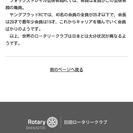
フォックストレイル芸術会館
RC
では、会員は全員がこの芸術会
館の職員。
ヤングブラッド
RC
では、
40
名の会員の全員が
35
才以下で、会長
は
29
才で最年少会員は
19
才、これからキャリアを積んでいく会員
ばかりのようです。
以上、世界のロータリークラブは日本とは大分状況が異なるよ
うです。
前のページへ戻る