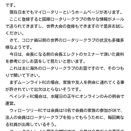
です。
現在日本でもマイロータリーというホームページがあります。
ここに登録すると国際ロータリークラブの色々な情報がメール
で送られてきますし、世界大会の登録もできますので是非お試し
ください。
さて、コロナ禍以前の世界のロータリークラブの状況も多種多
様なようです。
今日は、会長になる前の会長エレクトのセミナーで頂いた資料
を参考に少しお話をして見たいと思います。
これは主に海外のロータリークラブのお話ですので、そのつも
りで聞いて下さい。
まずムーンライト
RC
の場合、家族や友人を例会に連れてくる事
が許されていて出欠はとらないそうです。
ベイシティ
RC
場合は、水曜日の正午にオンラインのみの例会で
運営。
ウィローツリー
RC
では会員は
10
名で会員の家族の参加が
OK
で、
法人の会員はロータリークラブを知ってもらうために、毎回異な
る社員が出席しているそう。