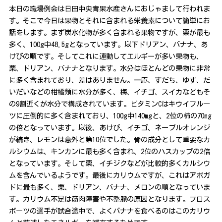
本日の職場例会は日田中央青果水産さんにおじゃまして行われま
す。そこで今日は果物とそれに含まれる栄養素について簡単にお
話をします。まず炭水化物が多く含まれる果物ですが、栗が最も
多く、100g中48.5gとなっています。以下ドリアン、バナナ、あ
けびの順です。そしてこれに連動してエルギーが多い果物も、
栗、ドリアン、バナナとなります。水分はほとんどの果物に非常
に多く含まれており、差はありません。一応、すだち、ゆず、だ
いだいなどの柑橘類に水分が多く、梅、イチゴ、スイカなどもそ
の9割近くが水分で構成されています。ビタミンCはキウイフルー
ツに圧倒的に多く含まれており、100g中140mgと、2位の柿の70mg
の倍となっています。以後、あけび、イチゴ、ネーブルオレンジ
が続き、レモンは意外と第10位でした。骨の成分として重要なカ
ルシウムは、キンカンに最も多く含まれ、2位のハスカップの2倍
となっています。そして栗、イチジクなどが比較的多くカルシウ
ムを含んでいるようです。最後にカリウムですが、これはアボガ
ドに最も多く、栗、ドリアン、バナナ、メロンの順となっていま
す。カリウム不足は筋肉障害や不整脈の原因となります。プロス
ポーツの選手が試合途中で、よくバナナを食べるのはこのカリウ