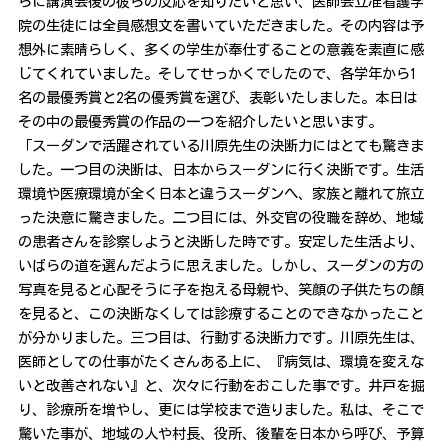
らに講演会後の彼らの反応を知りたいと思い、医師会立准看護学
院の生徒には全員感想文を書いていただきました。その内容は予
想外に素晴らしく、多くの学生が奉仕することの意義を素直に感
じてくれていました。そしてせっかくでしたので、各学年から1
名の最優秀賞と2名の優秀賞を選び、表彰いたしました。本日は
その中の最優秀賞の作品の一つを紹介したいと思います。
「スーダンで活躍されている川原先生の決断力にはとても驚きま
した。一つ目の決断は、日本からスーダンに行く決断です。生活
環境や医療環境が全く日本と違うスーダンへ、家族と離れて旅立
った決意に驚きました。二つ目には、外交官の役職を辞め、地域
の患者さんを診察しようと決断した時です。安定した生活より、
いばらの道を選んだように思えました。しかし、スーダンの方の
写真を見ると心配そうに子を抱える母親や、笑顔の子供たちの顔
を見ると、この決断なくしては診療することのできなかったこと
が分かりました。三つ目は、行動する決断力です。川原先生は、
医師としての仕事がたくさんある上に、『病気は、環境を変えな
いと改善されない』と、次々に行動をおこした事です。井戸を掘
り、診療所を増やし、更には学校まで造りました。私は、そこで
驚いた事が、地域の人や村長、役所、後輩を日本から呼び、予算