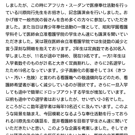
しましたが、この時にアフリカ・スーダンで医療奉仕活動を行っ
ている川原尚行先生をお招きし、記念講演会を行いしました。お
かげ様で一般市民の皆さんを含め多くの方々に参加していただき
ました。また当日は青少年奉仕活動の一環として、昭和学園看護
学科そして医師会立准看護学院の学生さん達にも講演を聞いてい
ただきました。実は現在医師会立准看護学院では生徒数の減少と
言う深刻な問題を抱えております。2年生は定員数である30名入
学しましたが、11名が途中で辞め、現在19名です。一方1年生は
入学者数そのものが21名と大きく定員割れし、さらに2名退学し
たため19名となっています。少子高齢化の影響そして３K（きつ
い・汚い・危険）と言われる看護職への敬遠傾向などのため、看
護師希望者が著しく減少しているのが現状です。さらに一旦入学
しても途中で簡単にドロップアウトする学生が増加しています。
以前も途中での退学者はおりましたが、せいぜい2-3名でした。
ところがここ数年退学者は毎年10名近くに及んでいます。このよ
うな背景を踏まえ、今回模範となるような奉仕活動を行っておら
れる川原先生の講話を、是非看護師を目指す学生さん達に聞いて
いただきたいと思い、このような企画を考案しました。そしてさ