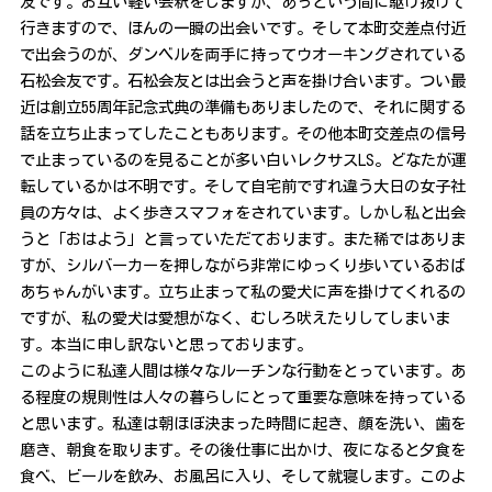
友です。お互い軽い会釈をしますが、あっという間に駆け抜けて
行きますので、ほんの一瞬の出会いです。そして本町交差点付近
で出会うのが、ダンベルを両手に持ってウオーキングされている
石松会友です。石松会友とは出会うと声を掛け合います。つい最
近は創立55周年記念式典の準備もありましたので、それに関する
話を立ち止まってしたこともあります。その他本町交差点の信号
で止まっているのを見ることが多い白いレクサスLS。どなたが運
転しているかは不明です。そして自宅前ですれ違う大日の女子社
員の方々は、よく歩きスマフォをされています。しかし私と出会
うと「おはよう」と言っていただております。また稀ではありま
すが、シルバーカーを押しながら非常にゆっくり歩いているおば
あちゃんがいます。立ち止まって私の愛犬に声を掛けてくれるの
ですが、私の愛犬は愛想がなく、むしろ吠えたりしてしまいま
す。本当に申し訳ないと思っております。
このように私達人間は様々なルーチンな行動をとっています。あ
る程度の規則性は人々の暮らしにとって重要な意味を持っている
と思います。私達は朝ほぼ決まった時間に起き、顔を洗い、歯を
磨き、朝食を取ります。その後仕事に出かけ、夜になると夕食を
食べ、ビールを飲み、お風呂に入り、そして就寝します。このよ