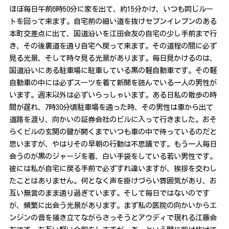
ほぼ毎日午前6時50分に家を出て、約15分かけ、いつも同じルー
トを回って来ます。自宅前の細い道を抜けセブンイレブンのある
本町交差点に出て、国道沿いを江田会友の自宅の少し手前まで行
き、その後裏道を通り自宅へ戻って来ます。その道程の間に必ず
見る光景、そして時々見る光景があります。毎日見かけるのは、
国道沿いにある駐車場に駐車している黒の軽自動車です。その軽
自動車の中には必ずスーツを着て新聞を読んでいる一人の男性が
います。週末以外は必ずいらっしゃいます。ある日私の散歩の時
間が遅れ、7時30分頃駐車場を通った時、その男性は車から出て
道路を渡り、向かいの証券会社のビルに入って行きました。おそ
らくビルの玄関の鍵が開くまでいつも車の中で待っているのだと
思いますが、やはりその早朝の行動は不思議です。もう一人毎日
会うのが黒のジャージを着、白い手袋をしている若い男性です。
彼には私が自宅に戻る手前で必ずすれ違いますが、挨拶を交わし
たことはありません。何となく声を掛けづらい雰囲気があり、お
互い無言のまま通り過ぎています。そして毎日ではないのです
が、頻繁に出会う光景があります。まず私の医院の向かいからエ
ンジンの音を掻き立てながらさっそうとアウディで現れる江藤会