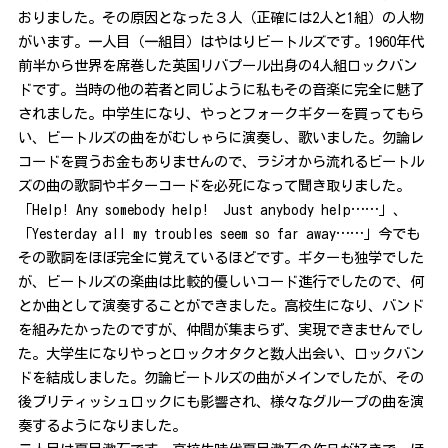
おりました。その原因となった３人（正確には2人と1組）の人物
がいます。一人目（一組目）はやはりビートルズです。1960年代
前半から世界を席巻した英国リバプール出身の4人組ロックバン
ドです。当時の他の若者と同じように私もその音楽に完全に魅了
されました。中学生になり、やっとフォークギターを買ってもら
い、ビートルズの曲をがむしゃらに演奏し、歌いました。勿論レ
コードを買うお金もありませんので、ラジオから流れるビートル
ズの曲の歌詞やギターコードを必死になって聞き取りました。
「Help! Any somebody help! Just anybody help……」、
「Yesterday all my troubles seem so far away……」今でも
その歌詞をほぼ完全に覚えているほどです。ギターも独学でした
が、ビートルズの楽曲は比較的優しいコード進行でしたので、何
とか曲として演奏することができました。高校生になり、バンド
を組みたかったのですが、仲間が集まらず、実現できませんでし
た。大学生になりやっとロックオタクと数人出会い、ロックバン
ドを結成しました。勿論ビートルズの曲がメインでしたが、その
後ブリティッシュロックにも影響され、様々なグループの曲を演
奏するようになりました。