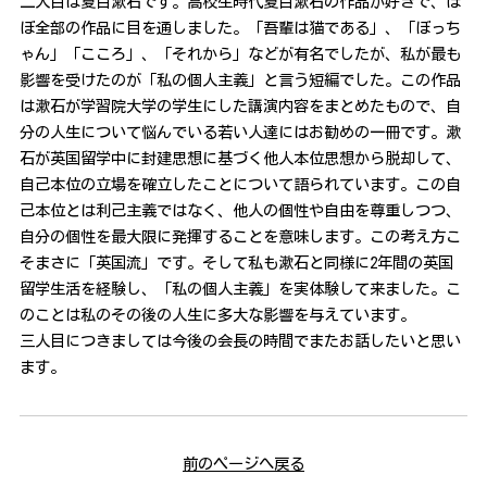
二人目は夏目漱石です。高校生時代夏目漱石の作品が好きで、ほ
ぼ全部の作品に目を通しました。「吾輩は猫である」、「ぼっち
ゃん」「こころ」、「それから」などが有名でしたが、私が最も
影響を受けたのが「私の個人主義」と言う短編でした。この作品
は漱石が学習院大学の学生にした講演内容をまとめたもので、自
分の人生について悩んでいる若い人達にはお勧めの一冊です。漱
石が英国留学中に封建思想に基づく他人本位思想から脱却して、
自己本位の立場を確立したことについて語られています。この自
己本位とは利己主義ではなく、他人の個性や自由を尊重しつつ、
自分の個性を最大限に発揮することを意味します。この考え方こ
そまさに「英国流」です。そして私も漱石と同様に2年間の英国
留学生活を経験し、「私の個人主義」を実体験して来ました。こ
のことは私のその後の人生に多大な影響を与えています。
三人目につきましては今後の会長の時間でまたお話したいと思い
ます。
前のページへ戻る