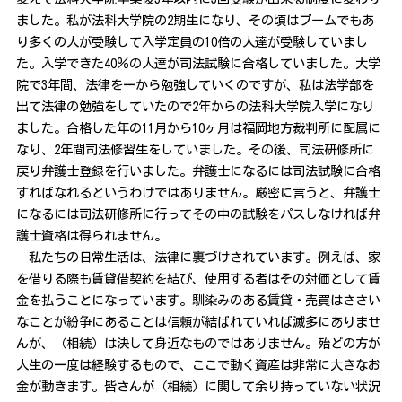
ました。私が法科大学院の2期生になり、その頃はブームでもあ
り多くの人が受験して入学定員の10倍の人達が受験していまし
た。入学できた40％の人達が司法試験に合格していました。大学
院で3年間、法律を一から勉強していくのですが、私は法学部を
出て法律の勉強をしていたので2年からの法科大学院入学になり
ました。合格した年の11月から10ヶ月は福岡地方裁判所に配属に
なり、2年間司法修習生をしていました。その後、司法研修所に
戻り弁護士登録を行いました。弁護士になるには司法試験に合格
すればなれるというわけではありません。厳密に言うと、弁護士
になるには司法研修所に行ってその中の試験をパスしなければ弁
護士資格は得られません。
私たちの日常生活は、法律に裏づけされています。例えば、家
を借りる際も賃貸借契約を結び、使用する者はその対価として賃
金を払うことになっています。馴染みのある賃貸・売買はささい
なことが紛争にあることは信頼が結ばれていれば滅多にありませ
んが、（相続）は決して身近なものではありません。殆どの方が
人生の一度は経験するもので、ここで動く資産は非常に大きなお
金が動きます。皆さんが（相続）に関して余り持っていない状況