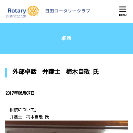
日田ロータリークラブ
卓話
外部卓話 弁護士 梅木自敬 氏
2017年06月07日
「相続について」
弁護士 梅木自敬 氏