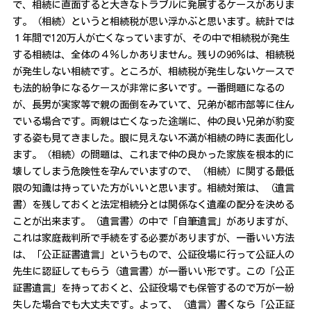
で、相続に直面すると大きなトラブルに発展するケースがありま
す。（相続）というと相続税が思い浮かぶと思います。統計では
１年間で120万人が亡くなっていますが、その中で相続税が発生
する相続は、全体の４％しかありません。残りの96％は、相続税
が発生しない相続です。ところが、相続税が発生しないケースで
も法的紛争になるケースが非常に多いです。一番問題になるの
が、長男が実家等で親の面倒をみていて、兄弟が都市部等に住ん
でいる場合です。両親は亡くなった途端に、仲の良い兄弟が豹変
する姿も見てきました。眼に見えない不満が相続の時に表面化し
ます。（相続）の問題は、これまで仲の良かった家族を根本的に
壊してしまう危険性を孕んでいますので、（相続）に関する最低
限の知識は持っていた方がいいと思います。相続対策は、（遺言
書）を残しておくと法定相続分とは関係なく遺産の配分を決める
ことが出来ます。（遺言書）の中で「自筆遺言」がありますが、
これは家庭裁判所で手続をする必要がありますが、一番いい方法
は、「公正証書遺言」というもので、公証役場に行って公証人の
先生に認証してもらう（遺言書）が一番いい形です。この「公正
証書遺言」を持っておくと、公証役場でも保管するので万が一紛
失した場合でも大丈夫です。よって、（遺言）書くなら「公正証