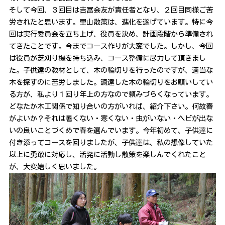
そして今回、３回目は吉冨会友が責任者となり、２回目同様ご苦
労されたと思います。里山散策は、進化を遂げています。特に今
回は実行委員会を立ち上げ、役員を決め、計画段階から準備され
てきたことです。今までコース作りが大変でした。しかし、今回
は役員が芝刈り機を持ち込み、コース整備に尽力して頂きまし
た。子供達の教材として、木の輪切りを行ったのですが、適当な
木を探すのに苦労しました。調達した木の輪切りをお願いしてい
る方が、私より１回り年上の方なので頼みづらくなっています。
どなたか木工関係で知り合いの方がいれば、紹介下さい。何故春
がよいか？それは暑くない・寒くない・虫がいない・ヘビが出な
いの良いことづくめで春を選んでいます。今年初めて、子供達に
付き添ってコースを回りましたが、子供達は、私の想像していた
以上に勇敢に対応し、活発に活動し散策を楽しんでくれたこと
が、大変嬉しく思いました。