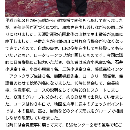
平成29年３月29日㈬朝から小雨模様で開催も心配しておりました
が、開催時間が近づくにつれ、肌寒さを少し残しながらの雨上が
りになりました。天瀬町運動公園北側の山林で里山散策が無事に
終了しました。子供たちが自然の山に触れ合う機会が少なくなっ
てきているので、自然の良さ、山の役割を少しでも経験してもら
いたいと思い、ロータリークラブが計画したものです。今回は講
師に日隈巌様にご協力いただき、参加者は咸宜小児童27名、石井
小児童１名、小野小児童１名、三芳小児童３名、藤蔭高校インタ
ーアクトクラブ生徒６名、顧問梶原先生、ロータリー関係者、保
護者あわせて総勢74名になりました。10時に開会して、会長挨
拶、注意事項、コースの説明をして10時20分にスタートしまし
た。８班のグループに分かれて、約３分間隔で出発していきまし
た。コースは約３キロで、地図を片手に途中のチェックポイント
では、木の種類、高さ、樹齢などのクイズ形式をグループで相談
しながら散策していきました。
12時には全員無事に戻って来て、B&Gセンター２階の道場で班ご