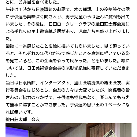
とに、お弁当を食べました。
午後は１時から日隈講師のお話で、木の種類、山の役割等々の話
に子供達も興味深く聞き入り、男子児童からは盛んに質問も出て
いました。その後は、日田ロータリークラブの織田莊太郎会友に
よる手作りの里山散策紙芝居があり、児童たちも盛り上がりまし
た。
最後に一番感じたことを絵に描いてもらいました。見て廻ってい
ると、それぞれの年代ながらで感じたことを真剣に描いている姿
を見ていると、この企画をやって良かった、と思いました。絵に
ついては、日田美術協会会長の尾形光紀様に審査していただきま
した。
当日は日隈講師、インターアクト、里山会場提供の織田会友、実
行委員会をはじめとし、会友の方々は大変でしたが、関係者の皆
さんのご協力のおかげで、子供達も怪我もなく、楽しんでもらえ
て無事に帰すことができました。子供達の思い出の１ページにな
れば幸いです。
織田莊太郎 会友