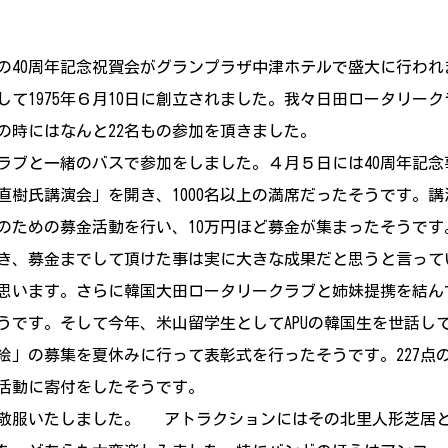
ブの40周年記念祝賀会がグランプラザ中津ホテルで盛大に行わ
て1975年６月10日に創立されました。我々日田ロータリーク
年の時にはなんと22名もの参加を頂きました。
クラブと一緒のバスで参加をしました。４月５日には40周年記
樹氏講演会」を開き、1000名以上の満席だったそうです。講
のための募金活動を行い、10万円ほど募金が集まったそうで
き、募金までして頂けた事は実に大きな成果だと思うと言っ
思います。さらに韓国大田ロータリークラブと姉妹提携を結ん
そうです。そして今年、米山留学生としてAPUの韓国生を世話し
絵」の募集を夏休みに行って表彰式を行ったそうです。227点
活動に寄付をしたそうです。
で敬服いたしました。 アトラクションにはその北里人形芝居