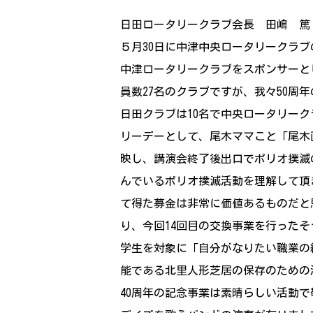
日田ロータリークラブ会長 田嶋 篤
５月30日に中津中央ロータリークラ
中津ロータリークラブをスポンサーとし
員数27名のクラブですが、我々50周
日田クラブは10名で中央ロータリー
リーデーとして、尾木ママこと「尾木直
映し、講演会終了後出口でポリオ撲滅
んでいるポリオ撲滅活動を理解して頂
て得た募金は非常に価値あるものだと
り、今回14回目の交換事業を行った
学生を対象に「自分がなりたい職業の
能である北里人形芝居の保存のための
40周年の記念事業は素晴らしい活動