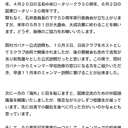
年、４月２０日の玉名中央ロータリークラ３０周年、６月２日の
国東ロータリー３０周年です。
間もなく、石井委員長の下で５０周年実行委員会が立ち上がりま
すが、来年の５月３１日が大盛会、大成功裏に終わることを願い
ます。どうぞ、皆様のご協力をお願いいたします。
岡村ガバナー公式訪問も、１０月３日、日田クラブをホストとし
て３クラブ合同で開催されましたが、後の懇親会も含めて活気が
あり和気藹々とした公式訪問だったと思います。この席で、岡村
ガバナーからミャンマー学校改修の窓口になる方をご紹介いただ
き、早速１１月末のミャンマー訪問に繋げることが出来ました。
次に一方の「海外」に目を転じますと、国際交流のための中国語
講座を開講いたしましたが、残念ながら少しずつ受講生が減って
います。先に台湾で小籠包を食べに行った方がいいのかなぁとも
思っています。
そして、５０周年記念事業の一つとして、ミャンマーでの校舎建