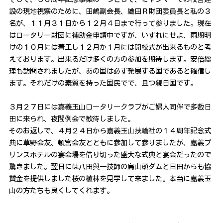
設の現地視察のために、田嶋副会長、織田Ｒ財団委員長と私の３
名が、１１月３１日から１２月４日まで行って参りました。現在
はロータリー財団に補助金申請中ですが、いずれにせよ、雨期明
けの１０月には着工し１２月か１月には開校式が出来るものと考
えております。出来るだけ多くの方の参加を期待します。安倍総
理も訪問されましたが、あの国は必ず発展する国であると確信し
ます。それだけの素質を持った国民でで、且つ親日国です。
３月２７日には嘉義玉山ロータリークラブがご婦人同伴で多数日
田に来られ、夜間例会で歓待しました。
そのお返しで、４月２４日から嘉義玉山扶輪社の１４周年記念式
典に草野会友、頓宮会友とともに参加して参りましたが、嘉義プ
リンスホテルの宴会場を借り切った盛大な式典と宴会だったので
驚きました。翌日には八田與一技師の烏山頭ダムと日田からも協
賛金を提供しました桜の植林を見学して来ました。本当に嘉義玉
山の方たちも良くしてくれます。