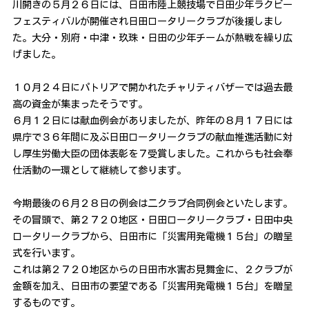
川開きの５月２６日には、日田市陸上競技場で日田少年ラクビー
フェスティバルが開催され日田ロータリークラブが後援しまし
た。大分・別府・中津・玖珠・日田の少年チームが熱戦を繰り広
げました。
１０月２４日にパトリアで開かれたチャリティバザーでは過去最
高の資金が集まったそうです。
６月１２日には献血例会がありましたが、昨年の８月１７日には
県庁で３６年間に及ぶ日田ロータリークラブの献血推進活動に対
し厚生労働大臣の団体表彰を７受賞しました。これからも社会奉
仕活動の一環として継続して参ります。
今期最後の６月２８日の例会は二クラブ合同例会といたします。
その冒頭で、第２７２０地区・日田ロータリークラブ・日田中央
ロータリークラブから、日田市に「災害用発電機１５台」の贈呈
式を行います。
これは第２７２０地区からの日田市水害お見舞金に、２クラブが
金額を加え、日田市の要望である「災害用発電機１５台」を贈呈
するものです。