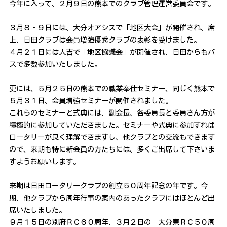
今年に入って、２月９日の熊本でのクラブ管理運営委員会です。
３月８・９日には、大分オアシスで「地区大会」が開催され、席
上、日田クラブは会員増強優秀クラブの表彰を受けました。
４月２１日には人吉で「地区協議会」が開催され、日田からもバ
スで多数参加いたしました。
更には、５月２５日の熊本での職業奉仕セミナー、同じく熊本で
５月３１日、会員増強セミナーが開催されました。
これらのセミナーと式典には、副会長、各委員長と委員さん方が
積極的に参加していただきました。セミナーや式典に参加すれば
ロータリーが良く理解できますし、他クラブとの交流もできます
ので、来期も特に新会員の方たちには、多くご出席して下さいま
すようお願いします。
来期は日田ロータリークラブの創立５０周年記念の年です。今
期、他クラブから周年行事の案内のあったクラブにはほとんど出
席いたしました。
９月１５日の別府ＲＣ６０周年、３月２日の 大分東ＲＣ５０周