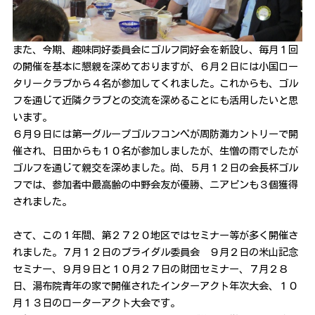
また、今期、趣味同好委員会にゴルフ同好会を新設し、毎月１回
の開催を基本に懇親を深めておりますが、６月２日には小国ロー
タリークラブから４名が参加してくれました。これからも、ゴル
フを通じて近隣クラブとの交流を深めることにも活用したいと思
います。
６月９日には第一グループゴルフコンペが周防灘カントリーで開
催され、日田からも１０名が参加しましたが、生憎の雨でしたが
ゴルフを通じて親交を深めました。尚、５月１２日の会長杯ゴル
フでは、参加者中最高齢の中野会友が優勝、ニアピンも３個獲得
されました。
さて、この１年間、第２７２０地区ではセミナー等が多く開催さ
れました。７月１２日のブライダル委員会 ９月２日の米山記念
セミナー、９月９日と１０月２７日の財団セミナー、７月２８
日、湯布院青年の家で開催されたインターアクト年次大会、１０
月１３日のローターアクト大会です。