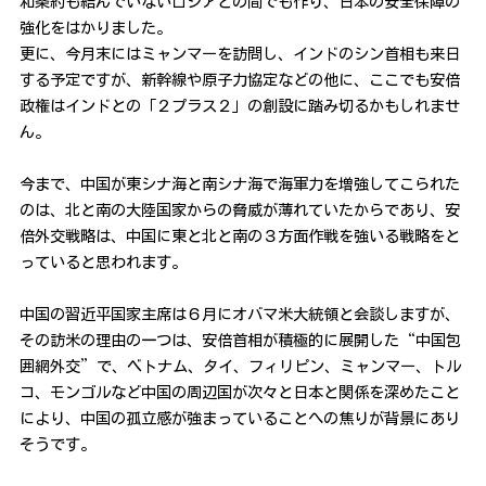
和条約も結んでいないロシアとの間でも作り、日本の安全保障の
強化をはかりました。
更に、今月末にはミャンマーを訪問し、インドのシン首相も来日
する予定ですが、新幹線や原子力協定などの他に、ここでも安倍
政権はインドとの「２プラス２」の創設に踏み切るかもしれませ
ん。
今まで、中国が東シナ海と南シナ海で海軍力を増強してこられた
のは、北と南の大陸国家からの脅威が薄れていたからであり、安
倍外交戦略は、中国に東と北と南の３方面作戦を強いる戦略をと
っていると思われます。
中国の習近平国家主席は６月にオバマ米大統領と会談しますが、
その訪米の理由の一つは、安倍首相が積極的に展開した“中国包
囲網外交”で、ベトナム、タイ、フィリピン、ミャンマー、トル
コ、モンゴルなど中国の周辺国が次々と日本と関係を深めたこと
により、中国の孤立感が強まっていることへの焦りが背景にあり
そうです。