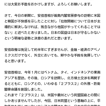
には大変お手数をおかけしますが、よろしくお願いします。
さて、今日の新聞に、安倍首相が飯島内閣官房参与の訪朝に米国
と韓国が不快感を示したことに対し「拉致問題について日本が主
導的に解決しなければ、残念ながら他国がやってくれることでは
ない」と述べたとありました。日本の国益は日本が守るしかない
という明確な姿勢と決意の表れだと思います。
安倍政権は発足して約半年にすぎませんが、金融・経済のアベノ
ミクスだけでなく、外交においても、鮮やかな手腕を発揮してい
ると思います。
安倍首相は、今年１月にはベトナム、タイ、インドネシアの東南
アジアを歴訪。その後、ロシアを訪問し、北方領土交渉を再開す
るとともに、ロシアとの、いわゆる「２プラス２」の外務・防衛
閣僚会議を創設しました。
これまで「２プラス２」は、米国や豪州という同盟国級との間に
しかありませんでしたが、今回、日米同盟という基軸の上に、平