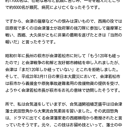
約17000名は、壮絶な寒冷と飢餓に苦しみ、一冬を越えたところ
で約6000名が餓死、病死により亡くなったそうです。
ですから、会津の薩摩などへの恨みは深いもので、西南の役では
田原坂で多くの旧会津藩士が政府軍の抜刀隊に参加して薩摩軍と
戦い、西郷、大久保がともに非業の最期を遂げたときは「当然の
報いだ」と言ったそうです。
昭和61年に長州の萩市が会津若松市に対して「もう120年も経っ
たので」と会津戦争の和解と友好都市締結を申し入れましたが、
会津は「まだ120年しか経っていない」とこれを拒絶しました。
そして、平成23年3月11日の東日本大震災において、会津若松市
は萩市から義援金や原発事故避難者用の救援物資の提供を受け、
ようやく会津若松市長が萩市をお礼の意味で訪問したそうです。
所で、私は合気道をしていますが、合気道開祖植芝盛平は旧会津
藩士武田惣角から大東流合気柔術を習いました。その武田惣角
は、ドラマに出てくる会津藩家老の西郷頼母から教授されたと言
っていたそうです。元々、この技はお留め技といって、藩士の中