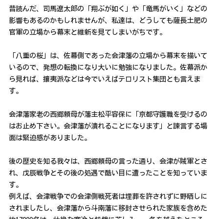
昔読んだ、司馬遼太郎の「翔ぶが如く」や「竜馬がいく」などの
影響もあるのかもしれませんが、私達は、どうしても薩長土肥の
官軍の立場から幕末と維新を見てしまいがちです。
「八重の桜」は、佐幕側であった会津藩の立場から幕末を描いて
いるので、発想の転換になり大いに勉強になりました。佐幕派か
ら見れば、攘夷派などは今でいえばテロリスト集団とも言えま
す。
会津藩家老の西郷頼母が藩主松平容保に「京都守護職を受けるの
はお止め下さい。会津藩が潰れることになります」と諫言する場
面は緊迫感がありました。
後の歴史を知る我々は、西郷頼母の言った通り、会津が賊軍とさ
れ、戊辰戦争とその後の処遇で酷い目に遭ったことを知っていま
す。
例えば、会津戦争での会津側戦死者は埋葬を許されずに野晒しに
されましたし、会津藩から斗南藩に移封させられた家族を含めた