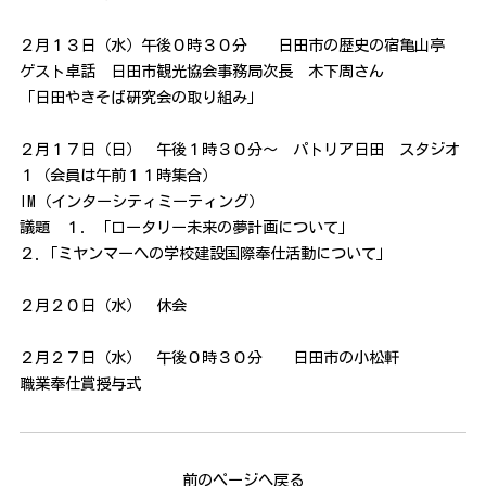
２月１３日（水）午後０時３０分 日田市の歴史の宿亀山亭
ゲスト卓話 日田市観光協会事務局次長 木下周さん
「日田やきそば研究会の取り組み」
２月１７日（日） 午後１時３０分〜 パトリア日田 スタジオ
１（会員は午前１１時集合）
IM（インターシティミーティング）
議題 １．「ロータリー未来の夢計画について」
２.「ミヤンマーへの学校建設国際奉仕活動について」
２月２０日（水） 休会
２月２７日（水） 午後０時３０分 日田市の小松軒
職業奉仕賞授与式
前のページへ戻る