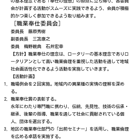
の基本理念である「奉仕の理想」の原点に立ち帰り、各委員
会が計画する活動がスムーズに実践できるよう、会員が積極
的かつ楽しく参加できるよう取り組みます。
［職業奉仕委員会］
委員長 藤原秀樹
副委員長 三笘康之
委員 梅野親典 石井宏幸
【方針】職業奉仕の理念は、ロータリーの基本理念でありロ
ータリアンとして高い職業倫理を重視した活動を通して地域
社会画活性化できるよう活動を実施していきます。
【活動計画】
職場例会を２回実施。地域内の異業種の実情の理解を深め
る。
職業奉仕賞の表彰する。
永年にわたり専門職に携わり、伝統、先見性、技術の伝承・
継承、後輩の指導、職業を通して社会に貢献されている個
人、団体を選出する。
地区の職業奉仕部門の「出前セミナー」を活用し、職業倫理
を広める卓話を実施する。