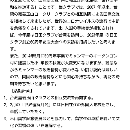
の
交流
に
よ
り
、
国際間の親
善と相
互理
解を
深
め
、
世
界
の
平
和
を推進
する」ことです
。
当
クラブでは
、
2007
年以来
、
台
湾の
嘉義
玉山ロー
タリークラブとの
相互訪問
に
よる国際
交
流
を継続し
て来
ました
が
、
世界的
コロ
ナウイルスの流行で中断
を余儀な
く
され
ています
。
出
入国の
手続
き
が緩和
されれ
ば
、
今年
度は日
田ク
ラブが
台湾を
訪問し
、
2023
年度
の日田
ク
ラブ創
立60周年記念大会への来訪を招請したい
と考えま
す
。
また
、
2014年5月に50周年事業
でミャンマー
のキ
ータンゴ
ン
村に建
設
した小
学校の状況が大変気になり
ますが
、
残念な
がら
ミャ
ンマーの
政治情
勢が
変わら
な
い限り訪問は
難しい
ので
、
同国の政治情
勢などにも関心を持ちなが
ら
、
再訪の時
期を待ちたいと思います
。
【活動計画】
台湾嘉義玉山クラブとの相互交流を再開する。
2月の
「世界理解月間」には
日
田在
住の外国人をお招き
し
、
卓話して
いた
だく。
米山奨
学記念
委員会とも
協力
し
て
、
留学
生の卓話を
聴い
て文
化や習
慣の違
いを
理解す
る
。