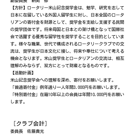
副委員長 新関 修
【方針】ロータリー米山記念奨学金は、勉学、研究を志して
日本に在留している外国人留学生に対し、日本全国のロータ
リアンの寄付金を財源として、奨学金を支給し支援する民間
の奨学団体です。将来母国と日本との架け橋となって国際社
会で活躍する優秀な留学性を奨学することを目的としていま
す。様々な職業、世代で構成されるロータリークラブでの交
流は、奨学生が日本文化に接し、将来や奉仕について考える
機会となります。米山奨学生とロータリアンの交流は、相互
理解のみならず、双方にとって財産となるものです。
【活動計画】
米山記念奨学会への理解を深め、寄付をお願いします。
「普通寄付金」例年通り一人年間3,000円をお願いします。
「特別寄付金」在籍10年以上の会員は年間10,000円をお願い
します。
［クラブ会計］
委員長 佐藤貴光