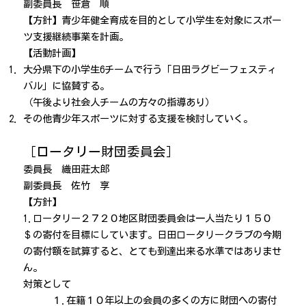
副委員長 笹倉 順
【方針】青少年健全育成を目的として小学生を対象にスポー
ツ支援継続事業を計画。
【活動計画】
大分県下の小学生6チームで行う「日田ラグビーフェスティ
バル」に協賛する。
（午後より社会人チームの方々の指導あり）
その他青少年スポーツに対する支援を検討していく。
［ロータリー財団委員会］
委員長 織田莊太郎
副委員長 佐竹 享
【方針】
1.ロータリー２７２０地区財団委員会は一人当たり１５０
＄の寄付を目標にしています。日田ロータリークラブの今期
の寄付額を試算すると、とても到達出来る水準ではありませ
ん。
対策として
１.在籍１０年以上の会員の多くの方に財団への寄付