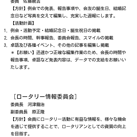
委員 佐藤親吉
【方針】例会での発表、報告事項や、会友の誕生日、結婚記
念日など写真を交えて編集し、充実した週報にします。
【活動計画】
例会・活動予定・結婚記念日・誕生祝日の掲載
会長の時間、幹事報告、委員会報告、スマイルの掲載
卓話及び各種イベント、その他の記事を編集し掲載
＊【お願い】迅速かつ正確な編集作業のため、会長の時間や
報告事項、卓話など発表内容は、データでの支給をお願いい
たします。
［ロータリー情報委員会］
委員長 河津龍治
副委員長 原正隆
【方針】会員にロータリー活動に有益な情報を、様々な機会
を通じて提供することで、ロータリアンとしての資質の向上
を目指す。