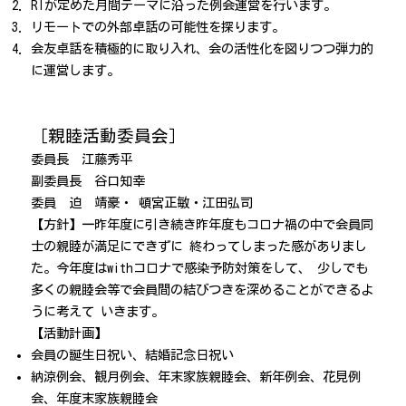
RIが定めた月間テーマに沿った例会運営を行います。
リモートでの外部卓話の可能性を探ります。
会友卓話を積極的に取り入れ、会の活性化を図りつつ弾力的
に運営します。
［親睦活動委員会］
委員長 江藤秀平
副委員長 谷口知幸
委員 迫 靖豪・ 頓宮正敏・江田弘司
【方針】
一昨年度に引
き続き昨
年度
もコロ
ナ禍の中で会
員同
士の親睦
が満足にできずに
終わっ
てしまった感がありまし
た
。
今
年
度はwithコロナ
で
感
染予
防対
策をして
、
少しでも
多
くの親睦会等で会員間の結び
つきを
深
める
ことがで
きるよ
うに考えて
いきます。
【活動計画】
会員の
誕生日祝い
、
結婚記念
日
祝い
納涼例会
、
観月例会
、
年末家族親睦会
、
新年例会
、
花見例
会
、
年度末家族
親睦会