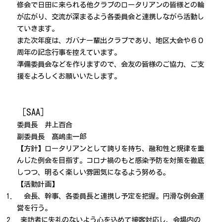
修会で日田に来られる他クラブのロータリアンの皆様との輪
が広がり、交流が深まるよう各委員会と連携しながら活動し
ていきます。
また次年度は、ガバナー輩出クラブであり、地区大会や６０
周年の記念行事を控えています。
準備委員会などを作りますので、会友の皆様のご協力、ご支
援をよろしくお願いいたします。
［SAA］
委員長 井上百合
副委員長 髙嶋圭一郎
【方針】ロータリアンとして誇りを持ち、融和性と規律を重
んじた例会を目指す。コロナ禍のもと感染予防を対策を徹底
しつつ、明るく楽しい雰囲気になるよう努める。
【活動計画】
会長、幹事、各委員長と連携し予定を把握。円滑な例会運
営を行う。
来訪者に失礼のないよう心を込めて接客対応し、会場内の