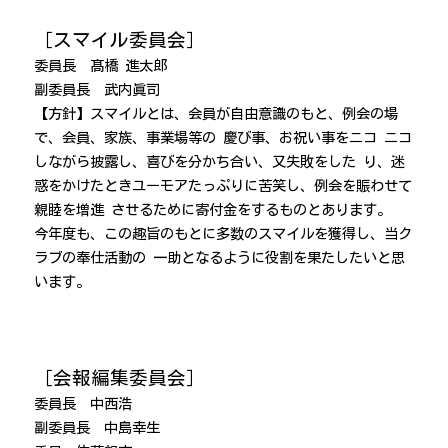
［スマイル委員会］
委員長
髙橋 進太
郎
副委員長
武内眞司
【方針】
ス
マイルとは
、
会
員が自
由意識の
も
と
、
例
会の
場
で
、
会
員
、
家族
、
事業場等の
慶び事
、
お祝
い事をニコ
ニコ
しなが
ら披露し
、
喜
びを分かち合
い
、
又
失敗をした
り
、
迷
惑をかけたときユーモア
たっぷり
に苦笑し
、
例会
を
賑わせて
親睦を増進
さ
せるた
めに寄付金をするものと
あり
ます
。
今年度も
、
この趣旨
のも
とに
多数のス
マイル
を獲
得し
、
当
ク
ラブ
の奉仕活
動の
一助となるように役割
を果たした
いと思
いま
す
。
［会報編集委員会］
委員長 中西浩
副委員長 中島幸生