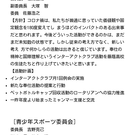
副委員長 大塚 智
委員 佐藤浩之
【方針】
コロナ禍は
、
私たちが普通に思って
い
た
価値
観や固
定観念
を180度変
えてし まう
ほどのインパ
クト
の
ある出来
事
だと
思われま
す
。
今後どう
いった
活動
ができ
るのかは
、
まだ
まだ未知数の状態
です
。
し
かし従来の考え方でな
く
、
新し
い
考
え
方
で何
かしらの活動は出きると信
じてい
ます
。
奉
仕
の
精
神と国
際理解
というイン
ターアクトクラ
ブ
活動
を藤蔭高校
の生徒た
ちと
作り上
げていきたいと思います
。
【活動計画】
インターアクトクラブ月1回例会の実施
新たな奉仕活動の提案と行動
ペットボトルキャップ回収活動のロータリアンへの協力推進
一昨年度より始まったミャンマー支援と交流
［青少年スポーツ委員会］
委員長 吉野克己