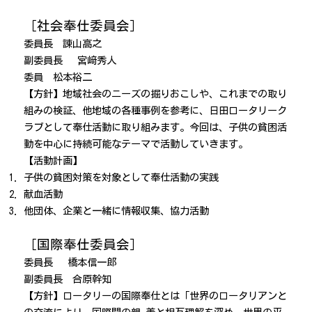
［社会奉仕委員会］
委員長 諫山高之
副委員長 宮﨑秀人
委員 松本裕二
【方針】地域社会のニーズの掘りおこしや、これまでの取り
組みの検証、他地域の各種事例を参考に、日田ロータリーク
ラブとして奉仕活動に取り組みます。今回は、子供の貧困活
動を中心に持続可能なテーマで活動していきます。
【活動計画】
子供の貧困対策を対象として奉仕活動の実践
献血活動
他団体、企業と一緒に情報収集、協力活動
［国際奉仕委員会］
委員長 橋本信一郎
副委員長 合原幹知
【方針】
ロー
タリー
の国際奉仕
とは「世
界のロー
タリアンと